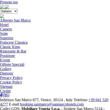
Menu
Prenota ora
Close
menu
Albergo San Marco
Hotel
Camere
Suite
Superior
Francese Classica
Classic King
Ristorante & Bar
Posizione
Eventi
Offerte Speciali
Gallery
Dintorni
Privacy Policy
Cookie Policy
Sitemap
Crediti
Indirizzo
San Marco 877, Venice, 30124 , Italy
Telefono
+39 041 520
4277
E-mail
booking.sanmarco@sanmarcohotels.com
Codici GDS:
Mobiliare Veneta S.p.a.
- Sestiere San Marco 5124 -