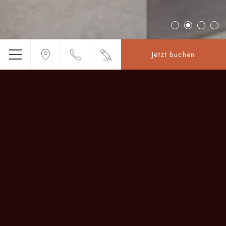
Jetzt buchen
Menü
Albergo San Marco
HOTEL DIREKT AM MARKUSPLATZ
Das Albergo San Marco befindet sich in einem
historischen Gebäude aus dem Jahr
1207
, das
2024
komplett renoviert
wurde und venezianischen
Charme mit modernem Design verbindet.