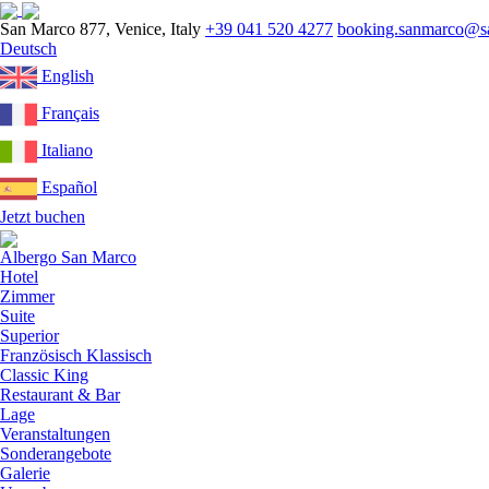
Menü
San Marco 877, Venice, Italy
+39 041 520 4277
booking.sanmarco@s
Deutsch
English
Français
Italiano
Español
Jetzt buchen
Close
menu
Albergo San Marco
Hotel
Zimmer
Suite
Superior
Französisch Klassisch
Classic King
Restaurant & Bar
Lage
Veranstaltungen
Sonderangebote
Galerie