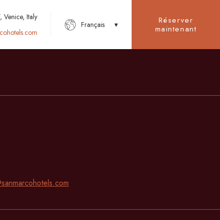
Venice, Italy
Réserver
Français
maintenant
cohotels.com
s
sanmarcohotels.com