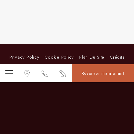
Privacy Policy
Cookie Policy
Plan Du Site
Crédits
Réserver maintenant
Menu
San Marco 877, Venice, 30124 , Italy
Téléphone
+39 041 520 4277