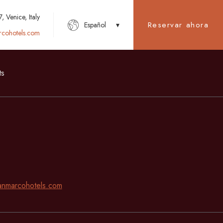
 Venice, Italy
Reservar ahora
Español
cohotels.com
ts
nmarcohotels.com