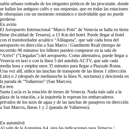
salón urbano rodeado de los elegantes pórticos de las procuratie, donde
se hallan los antiguos cafés y sus orquestas, que en todas las estaciones
le obsequian con un momento romántico e inolvidable que no puede
perderse.
En avión
El Aeropuerto Internacional “Marco Polo” de Venecia se halla en tierra
firme (localidad de Tessera), a 15 Km del hotel. Puede llegar al hotel
con el transbordador acuático “Alilaguna”, que sale cada hora del
aeropuerto en dirección a San Marco / Giardinetti Reali (tiempo de
recorrido 90 minutos/ los billetes pueden comprarse en la sala de
“Arrivi” (“Llegadas”) del aeropuerto. Como alternativa, puede llegar a
Venecia en taxi o con la línea 5 del autobús ACTV, que sale cada
media hora y emplea unos 35 minutos para llegar a Piazzale Roma.
Una vez allí, utilice las lanchas de transporte de las líneas 1 (dirección
Lido) o 2 (después de medianoche la línea N, nocturna) y descienda en
la parada de “Vallaresso” (San Marcos).
En tren
Santa Lucía es la estación de trenes de Venecia. Nada más salir a la
plaza de la estación, a la izquierda le esperan los embarcaderos
privados de los taxis de agua y de las lanchas de pasajeros en dirección
a San Marcos, líneas 1 y 2 (parada de Vallaresso).
En automóvil
Al salir de la Autopista A4, siga las indicaciones para Venecia /