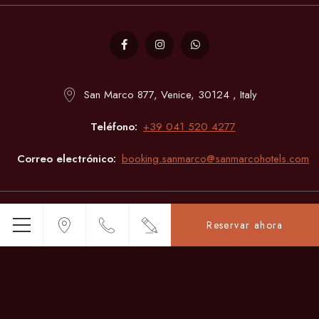
San Marco 877, Venice, 30124 , Italy
Teléfono
+39 041 520 4277
Correo electrónico
booking.sanmarco@sanmarcohotels.com
Mobiliare Veneta S.p.a.
- Sestiere San Marco 5124 - 30124 - Venezia
Reservar ahora
Menú
(Ve) -
move@pec.sanmarcohotels.com
– VAT 00406490276
© Copyright Albergo San Marco 2026