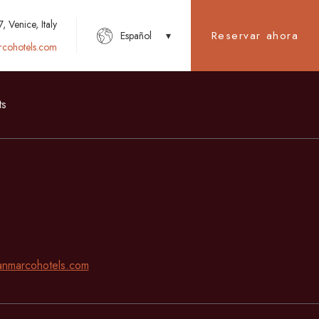
 Venice, Italy
Reservar ahora
Español
cohotels.com
ts
nmarcohotels.com