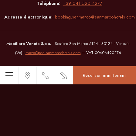
Téléphone
+39 041 520 4277
Adresse électronique
booking.sanmarco@sanmarcohotels.com
Mobiliare Veneta S.p.a.
- Sestiere San Marco 5124 - 30124 - Venezia
(Ve) -
move@pec.sanmarcohotels.com
– VAT 00406490276
Réserver maintenant
© Copyright Albergo San Marco 2026
Menu
Albergo San Marco - 3 étoiles - Venice